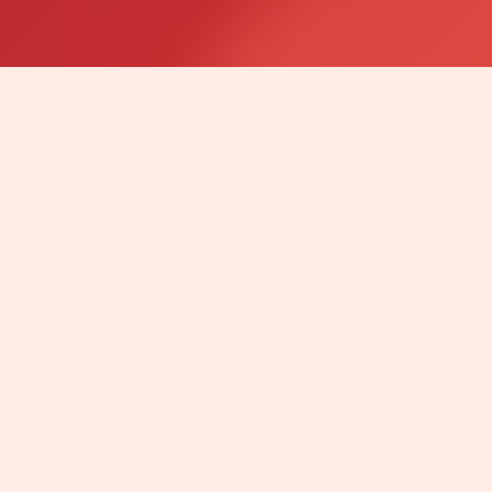
7 OBSZARÓW WSPARCIA
Rozwiązanie dopasowane do każdej sytuacji
01
Przenośne detektory gazów
Pomagamy dobrać detektory jednogazowe,
wielogazowe, pompowe i dyfuzyjne do
konkretnych zagrożeń oraz sposobu pracy
użytkowników.